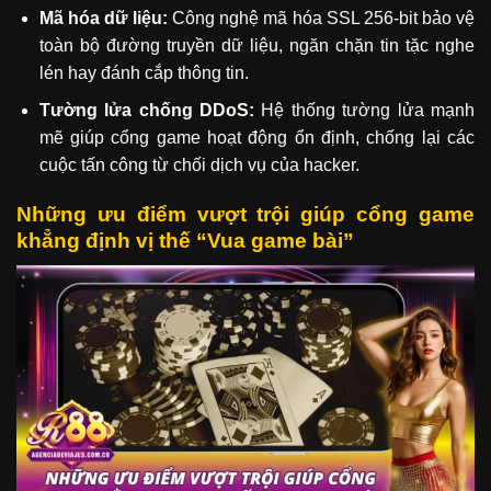
Mã hóa dữ liệu:
Công nghệ mã hóa SSL 256-bit bảo vệ
toàn bộ đường truyền dữ liệu, ngăn chặn tin tặc nghe
lén hay đánh cắp thông tin.
Tường lửa chống DDoS:
Hệ thống tường lửa mạnh
mẽ giúp cổng game hoạt động ổn định, chống lại các
cuộc tấn công từ chối dịch vụ của hacker.
Những ưu điểm vượt trội giúp cổng game
khẳng định vị thế “Vua game bài”