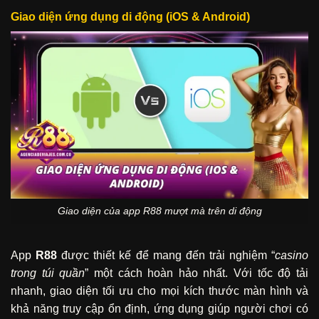
Giao diện ứng dụng di động (iOS & Android)
Giao diện của app R88 mượt mà trên di động
App
R88
được thiết kế để mang đến trải nghiệm “
casino
trong túi quần
” một cách hoàn hảo nhất. Với tốc độ tải
nhanh, giao diện tối ưu cho mọi kích thước màn hình và
khả năng truy cập ổn định, ứng dụng giúp người chơi có