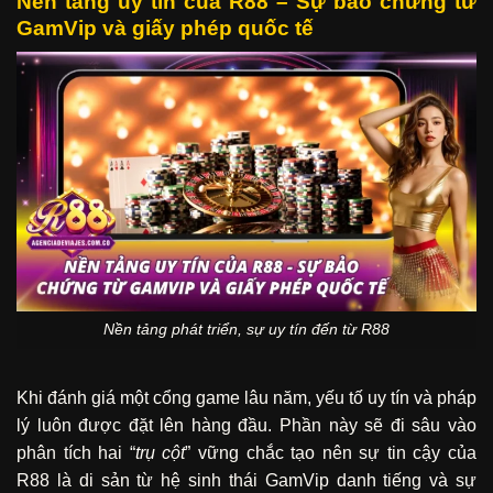
Nền tảng uy tín của R88 – Sự bảo chứng từ
GamVip và giấy phép quốc tế
Nền tảng phát triển, sự uy tín đến từ R88
Khi đánh giá một cổng game lâu năm, yếu tố uy tín và pháp
lý luôn được đặt lên hàng đầu. Phần này sẽ đi sâu vào
phân tích hai “
trụ cột
” vững chắc tạo nên sự tin cậy của
R88 là di sản từ hệ sinh thái GamVip danh tiếng và sự