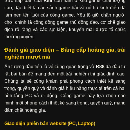
Sức hấp dẫn của
R88
còn nằm ở kho game chất lượng
cao, đặc biệt là các sảnh game bài và nổ hũ kinh điển đã
làm nên tên tuổi của cổng game. Yếu tố giữ chân người
chơi chính là cộng đồng game thủ đông đảo, cơ chế giao
dịch rõ ràng và các sự kiện, khuyến mãi được tổ chức
thường xuyên.
Đánh giá giao diện – Đẳng cấp hoàng gia, trải
nghiệm mượt mà
Ấn tượng đầu tiên là vô cùng quan trọng và
R88
đã đầu tư
rất bài bản để mang đến một trải nghiệm thị giác đỉnh cao.
Chúng ta sẽ cùng khám phá phong cách thiết kế sang
trọng, quyền quý và đánh giá hiệu năng thực tế trên cả hai
nền tảng PC và di động. Cổng game này lựa chọn cho
mình một phong cách thiết kế sang trọng, quyền quý, mang
đậm chất hoàng gia.
Giao diện phiên bản website (PC, Laptop)