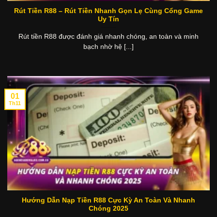
Rút Tiền R88 – Rút Tiền Nhanh Gọn Lẹ Cùng Cổng Game
Uy Tín
Rút tiền R88 được đánh giá nhanh chóng, an toàn và minh
bạch nhờ hệ [...]
01
Th11
Hướng Dẫn Nạp Tiền R88 Cực Kỳ An Toàn Và Nhanh
Chóng 2025