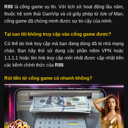
R88
là cổng game uy tín. Với lịch sử hoạt động lâu năm,
thuộc hệ sinh thái GamVip và có giấy phép từ
Isle of Man
,
cổng game đã chứng minh được sự tin cậy của mình.
Tại sao tôi không truy cập vào cổng game được?
Có thể do link truy cập mà bạn đang dùng đã bị nhà mạng
chặn. Bạn hãy thử sử dụng các phần mềm VPN hoặc
1.1.1.1 hoặc tìm link truy cập mới nhất được cập nhật trên
các kênh chính thức của
R88
.
Rút tiền từ cổng game có nhanh không?