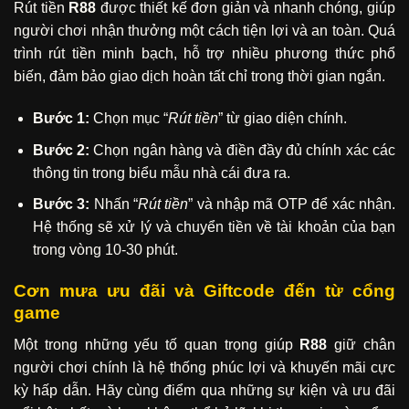
Rút tiền
R88
được thiết kế đơn giản và nhanh chóng, giúp
người chơi nhận thưởng một cách tiện lợi và an toàn. Quá
trình rút tiền minh bạch, hỗ trợ nhiều phương thức phổ
biến, đảm bảo giao dịch hoàn tất chỉ trong thời gian ngắn.
Bước 1:
Chọn mục “
Rút tiền
” từ giao diện chính.
Bước 2:
Chọn ngân hàng và điền đầy đủ chính xác các
thông tin trong biểu mẫu nhà cái đưa ra.
Bước 3:
Nhấn “
Rút tiền
” và nhập mã OTP để xác nhận.
Hệ thống sẽ xử lý và chuyển tiền về tài khoản của bạn
trong vòng 10-30 phút.
Cơn mưa ưu đãi và Giftcode đến từ cổng
game
Một trong những yếu tố quan trọng giúp
R88
giữ chân
người chơi chính là hệ thống phúc lợi và khuyến mãi cực
kỳ hấp dẫn. Hãy cùng điểm qua những sự kiện và ưu đãi