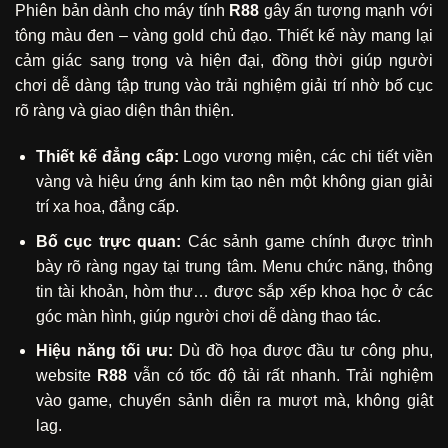
Phiên bản dành cho máy tính
R88
gây ấn tượng mạnh với
tông màu đen – vàng gold chủ đạo. Thiết kế này mang lại
cảm giác sang trọng và hiện đại, đồng thời giúp người
chơi dễ dàng tập trung vào trải nghiệm giải trí nhờ bố cục
rõ ràng và giao diện thân thiện.
Thiết kế đẳng cấp:
Logo vương miện, các chi tiết viền
vàng và hiệu ứng ánh kim tạo nên một không gian giải
trí xa hoa, đẳng cấp.
Bố cục trực quan:
Các sảnh game chính được trình
bày rõ ràng ngay tại trung tâm. Menu chức năng, thông
tin tài khoản, hòm thư… được sắp xếp khoa học ở các
góc màn hình, giúp người chơi dễ dàng thao tác.
Hiệu năng tối ưu:
Dù đồ họa được đầu tư công phu,
website
R88
vẫn có tốc độ tải rất nhanh. Trải nghiệm
vào game, chuyển sảnh diễn ra mượt mà, không giật
lag.