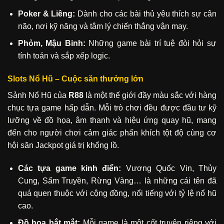
Poker & Liêng:
Dành cho các bài thủ yêu thích sự cân
não, nơi kỹ năng và tâm lý chiến thắng vận may.
Phỏm, Mậu Binh:
Những game bài trí tuệ đòi hỏi sự
tính toán và sắp xếp logic.
Slots Nổ Hũ – Cuộc săn thưởng lớn
Sảnh Nổ Hũ của
R88
là một thế giới đầy màu sắc với hàng
chục tựa game hấp dẫn. Mỗi trò chơi đều được đầu tư kỹ
lưỡng về đồ họa, âm thanh và hiệu ứng quay hũ, mang
đến cho người chơi cảm giác phấn khích tột độ cùng cơ
hội săn Jackpot giá trị khổng lồ.
Các tựa game kinh điển:
Vương Quốc Vin, Thủy
Cung, Sấm Truyền, Rừng Vàng… là những cái tên đã
quá quen thuộc với cộng đồng, nổi tiếng với tỷ lệ nổ hũ
cao.
Đồ họa bắt mắt:
Mỗi game là một cốt truyện riêng với