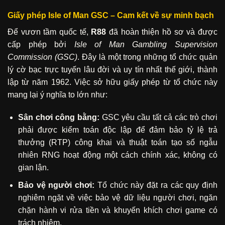
Giấy phép Isle of Man GSC – Cam kết về sự minh bạch
Để vươn tầm quốc tế,
R88
đã hoàn thiện hồ sơ và được
cấp phép bởi
Isle of Man Gambling Supervision
Commission (GSC)
. Đây là một trong những tổ chức quản
lý cờ bạc trực tuyến lâu đời và uy tín nhất thế giới, thành
lập từ năm 1962. Việc sở hữu giấy phép từ tổ chức này
mang lại ý nghĩa to lớn như:
Sân chơi công bằng:
GSC yêu cầu tất cả các trò chơi
phải được kiểm toán độc lập để đảm bảo tỷ lệ trả
thưởng (RTP) công khai và thuật toán tạo số ngẫu
nhiên RNG hoạt động một cách chính xác, không có
gian lận.
Bảo vệ người chơi:
Tổ chức này đặt ra các quy định
nghiêm ngặt về việc bảo vệ dữ liệu người chơi, ngăn
chặn hành vi rửa tiền và khuyến khích chơi game có
trách nhiệm.