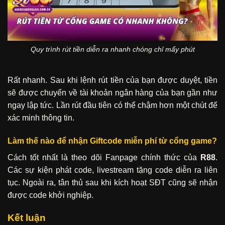
Quy trình rút tiền diễn ra nhanh chóng chỉ mấy phút
Rất nhanh. Sau khi lệnh rút tiền của bạn được duyệt, tiền
sẽ được chuyển về tài khoản ngân hàng của bạn gần như
ngay lập tức. Lần rút đầu tiên có thể chậm hơn một chút để
xác minh thông tin.
Làm thế nào để nhận Giftcode miễn phí từ cổng game?
Cách tốt nhất là theo dõi Fanpage chính thức của
R88
.
Các sự kiện phát code, livestream tặng code diễn ra liên
tục. Ngoài ra, tân thủ sau khi kích hoạt SĐT cũng sẽ nhận
được code khởi nghiệp.
Kết luận