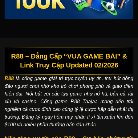
R88 – Đẳng Cấp “VUA GAME BÀI” &
Link Truy Cập Updated 02/2026
R88
là cổng game giải trí trực tuyến uy tín, thu hút đông
đảo người chơi nhờ kho trò chơi phong phú và giao diện
hiện đại. Nổi bật với các tựa game như nổ hũ, bắn cá, tài
xỉu và casino. Cổng game R88 Taajaa mang đến trải
nghiệm cá cược đỉnh cao cùng tỷ lệ cược hấp dẫn nhất thị
trường. Đăng ký ngay hôm nay nhận lì xì tân xuân lên đến
$100 và nhiều phần thưởng hấp dẫn khác.